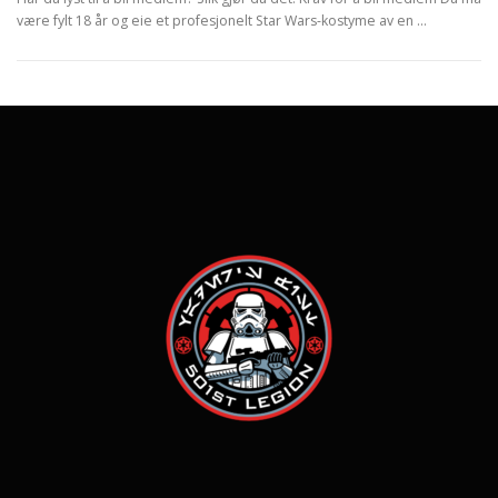
være fylt 18 år og eie et profesjonelt Star Wars-kostyme av en …