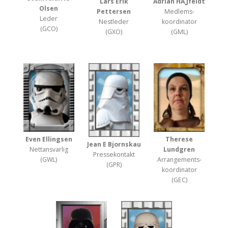
Lars Erik
Adrian HÃ¸jfeldt
Olsen
Pettersen
Medlems­
Leder
Nest­leder
koordinator
(GCO)
(GXO)
(GML)
Even Ellingsen
Therese
Jean E Bjornskau
Nett­ansvarlig
Lundgren
Presse­kontakt
(GWL)
Arrangements­
(GPR)
koordinator
(GEC)