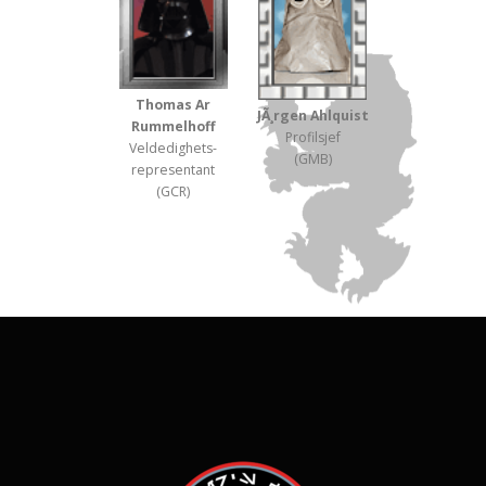
Thomas Ar
JÃ¸rgen Ahlquist
Rummelhoff
Profil­sjef
Veldedighets­
(GMB)
representant
(GCR)