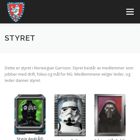
Gå
til
Meny
innhold
BLI MED
KONTAKT OSS
OM OSS
FORUM
STYRET
LOGG INN
Dette er styret i Norwegian Garrison. Styret består av medlemmer som
jobber med drift, fokus og mål for NG. Medlemmene velger leder, og
Nynorsk
leder danner styret.
English
Stein AndrÃ©