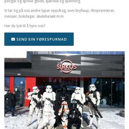
pengar og spreie glede, kjærleik og spenning.
Vi tar òg på oss andre typar oppdrag, som bryllaup, filmpremierar,
messer, bokdagar, skulebesøk m.m.
Har du lyst til å hyre oss?
SEND EIN FØRESPURNAD