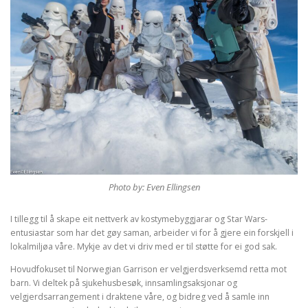
Photo by: Even Ellingsen
I tillegg til å skape eit nettverk av kostymebyggjarar og Star Wars-
entusiastar som har det gøy saman, arbeider vi for å gjere ein forskjell i
lokalmiljøa våre. Mykje av det vi driv med er til støtte for ei god sak.
Hovudfokuset til Norwegian Garrison er velgjerdsverksemd retta mot
barn. Vi deltek på sjukehusbesøk, innsamlingsaksjonar og
velgjerdsarrangement i draktene våre, og bidreg ved å samle inn