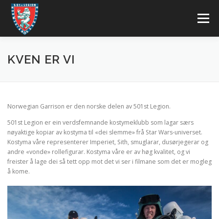
Skip
to
Menu
content
BLI MED
KONTAKT OSS
OM OSS
FORUM
KVEN ER VI
LOGG INN
Norwegian Garrison er den norske delen av 501st Legion.
Bokmål
501st Legion er ein verdsfemnande kostymeklubb som lagar særs
nøyaktige kopiar av kostyma til «dei slemme» frå Star Wars-universet.
English
Kostyma våre representerer Imperiet, Sith, smuglarar, dusørjegerar og
andre «vonde» rollefigurar. Kostyma våre er av høg kvalitet, og vi
freister å lage dei så tett opp mot det vi ser i filmane som det er mogleg
å kome.